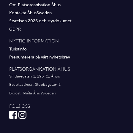
Om Platsorganisation Åhus
Ekonomi &amp; juridik
Kontakta ÅhusSweden
Styrelsen 2026 och styrdokumet
Hantverkare
GDPR
Hus &amp; hem
NYTTIG INFORMATION
Ideella föreningar
Turistinfo
Prenumerera på vårt nyhetsbrev
Idrottsföreningar
PLATSORGANISATION ÅHUS
Media
Snidaregatan 1, 296 31, Åhus
Besöksadress: Stubbagatan 2
Transport
E-post:
Maila ÅhusSweden
Utbildning, IT & verksamhetsutveckling
FÖLJ OSS
Övrig service