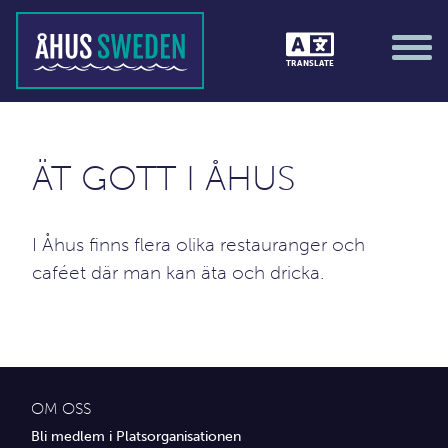
Guidade turer
TRANSLATE
Marknader
;)
Mathögtider
Musik / På scen
ÄT GOTT I ÅHUS
Tävlingar &amp; matcher
I Åhus finns flera olika restauranger och
Träning / motion / hälsa
caféet där man kan äta och dricka.
Utställningar
Vi i Åhus
Platsorganisation Åhus
OM OSS
Bli medlem i Platsorganisationen
Alla medlemmar