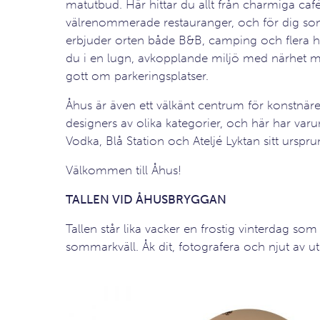
matutbud. Här hittar du allt från charmiga cafée
välrenommerade restauranger, och för dig so
erbjuder orten både B&B, camping och flera ho
du i en lugn, avkopplande miljö med närhet m
gott om parkeringsplatser.
Åhus är även ett välkänt centrum för konstnär
designers av olika kategorier, och här har va
Vodka, Blå Station och Ateljé Lyktan sitt urspru
Välkommen till Åhus!
TALLEN VID ÅHUSBRYGGAN
Tallen står lika vacker en frostig vinterdag s
sommarkväll. Åk dit, fotografera och njut av ut