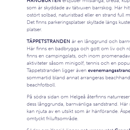
HANÖBUKTEN
erbjuder milslånga, breda, ku
som är skyddade av tätvuxen barrskog. Här hitt
ostört solbad, naturistbad eller en strand full m
Det finns parkeringsplatser skyltade längs kuste
platser.
TÄPPETSTRANDEN
är en långgrund och barnv
Här finns en badbrygga och gott om liv och röre
finns en campingplats, och inom promenadavst
aktiviteter såsom minigolf, tennis och en popul
Täppetstranden ligger även
evenemangsstran
sommartid bland annat arrangeras beachhand
beachfotboll.
På södra sidan om Helgeå återfinns naturrese
dess långgrunda, barnvänliga sandstrand. Här
kan njuta av en utsikt som är hänförande. Äspe
omtyckt friluftsområde.