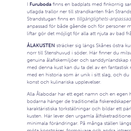
I
Furuboda
finns en badplats med finkornig s
utlagda trallor ner till strandkanten från Strand
Strandstugan finns en
tillgänglighets-anpassad
anpassad för både gående och för personer me
liftar gör det möjligt för alla att njuta av bad f
ÅLAKUSTEN
sträcker sig längs Skånes östra kus
norr till Stenshuvud i söder. Här finner du mils
genuina ålafiskemiljöer och sanddynlandskap 
med denna kust kan du ta del av en fantastisk
med en historia som är unik i sitt slag, och du
konst och kulinariska upplevelser.
Alla Ålabodar har ett eget namn och en egen h
bodarna hänger de traditionella fiskeredskape
karaktäristiska torkställningar och bildar ett p
kusten. Här lever den urgamla ålfisketradition
minimala förändringar. På många ställen läng
möta konstnärer, formgivare och andra intress