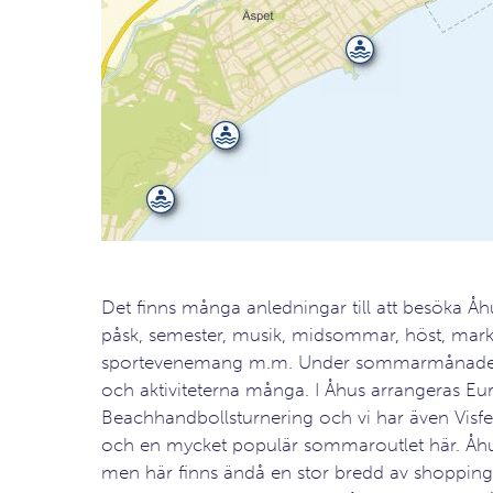
Det finns många anledningar till att besöka Åhu
påsk, semester, musik, midsommar, höst, mar
sportevenemang m.m. Under sommarmånader
och aktiviteterna många. I Åhus arrangeras Eu
Beachhandbollsturnering och vi har även Visfes
och en mycket populär sommaroutlet här. Åhus
men här finns ändå en stor bredd av shoppin