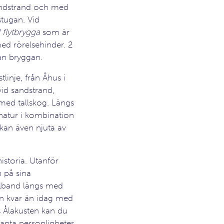
andstrand och med
stugan. Vid
 flytbrygga
som är
d rörelsehinder. 2
rån bryggan.
tlinje, från Åhus i
vid sandstrand,
med tallskog. Längs
 natur i kombination
 kan även njuta av
istoria. Utanför
n på sina
ärlband längs med
en kvar än idag med
s Ålakusten kan du
anta personligheter