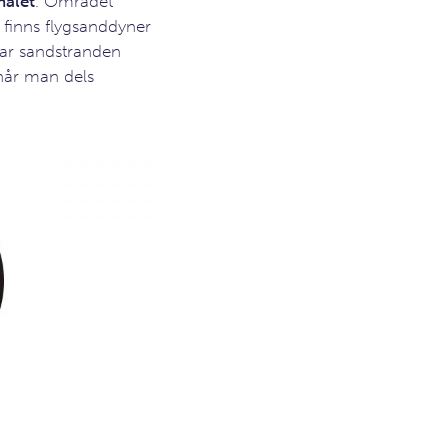
ålet
. Området
n finns flygsanddyner
ar sandstranden
når man dels