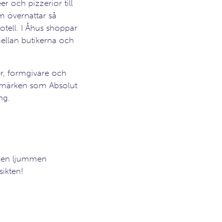
r och pizzerior till
m övernattar så
tell. I Åhus shoppar
ellan butikerna och
er, formgivare och
rumärken som Absolut
ng.
om en ljummen
sikten!