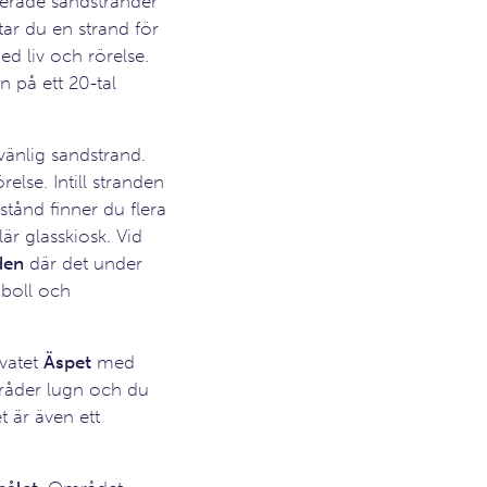
perade sandstränder
ar du en strand för
ed liv och rörelse.
n på ett 20-tal
änlig sandstrand.
lse. Intill stranden
ånd finner du flera
är glasskiosk. Vid
den
där det under
boll och
rvatet
Äspet
med
 råder lugn och du
t är även ett