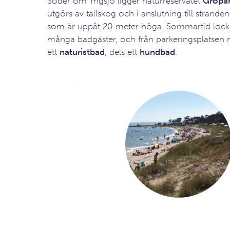
Söder om Yngsjö ligger naturreservatet
Gropah
utgörs av tallskog och i anslutning till strande
som är uppåt 20 meter höga. Sommartid lock
många badgäster, och från parkeringsplatsen 
ett
naturistbad
, dels ett
hundbad
.