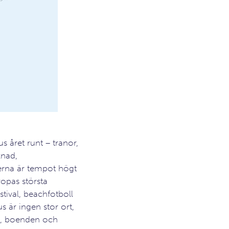
s året runt – tranor,
knad,
na är tempot högt
ropas största
tival, beachfotboll
 är ingen stor ort,
g, boenden och