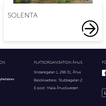
SOLENTA
ION
PLATSORGANISATION ÅHUS
F
Snidaregatan 1, 296 31, Åhus
yhetsbrev
Besöksadress: Stubbagatan 2
E-post:
Maila ÅhusSweden