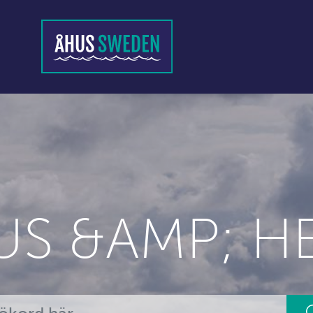
US &AMP; H