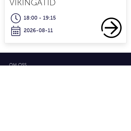
VIKINGATID
18:00 - 19:15
2026-08-11
OM OSS
Bli medlem i Platsorganisationen
Om Platsorganisation Åhus
Kontakta ÅhusSweden
Styrelsen 2026 och styrdokumet
GDPR
NYTTIG INFORMATION
Turistinfo