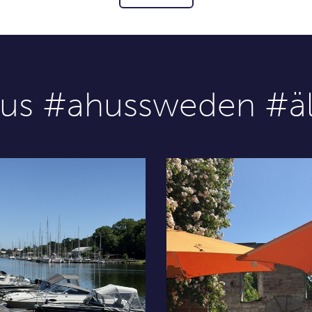
hus #ahussweden #äl