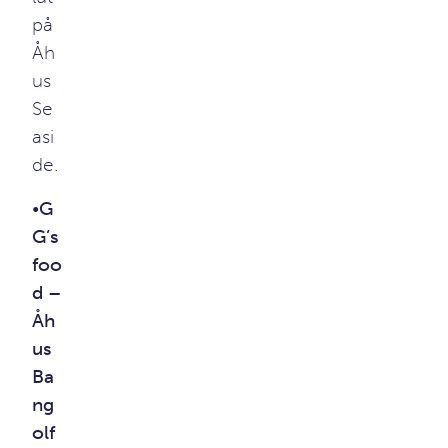
på
Åh
us
Se
asi
de.
•
G
G’s
foo
d –
Åh
us
Ba
ng
olf