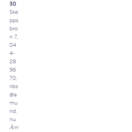
30
Ske
pps
bro
n 7,
04
4-
28
96
70,
ribs
@a
mu
nd.
nu
Åm