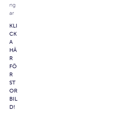
ng
ar
KLI
CK
A
HÄ
R
FÖ
R
ST
OR
BIL
D
!