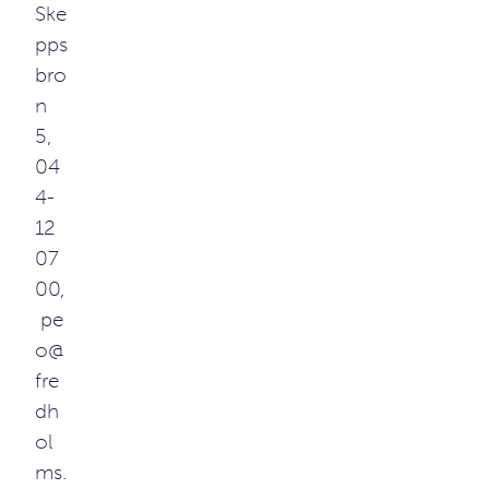
Ske
pps
bro
n
5,
04
4-
12
07
00,
pe
o@
fre
dh
ol
ms.