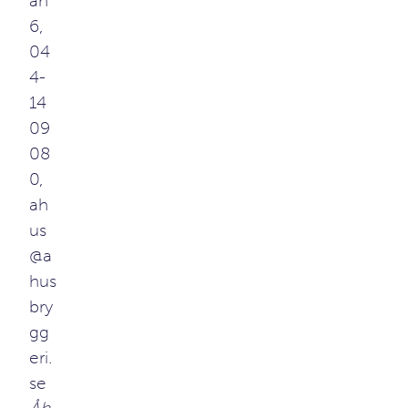
an
6,
04
4-
14
09
08
0,
ah
us
@a
hus
bry
gg
eri.
se