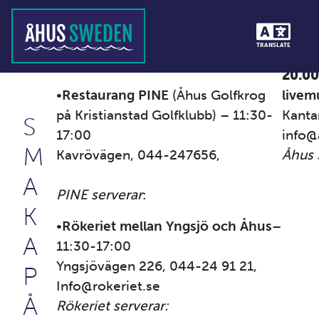
TRANSLATE
;)
Krogar 26 september
•
Åhus
20.00
•
Restaurang PINE
(Åhus Golfkrog
livem
på Kristianstad Golfklubb) – 11:30-
Kanta
S
17:00
info@
M
Kavrövägen, 044-247656,
Åhus 
pine@kristianstadsgk.com
A
PINE serverar
:
K
•
Rökeriet mellan Yngsjö och Åhus
–
A
11:30-17:00
Yngsjövägen 226, 044-24 91 21,
P
Info@rokeriet.se
Å
Rökeriet serverar: