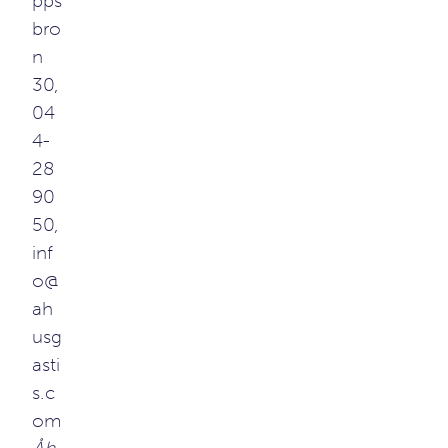
pps
bro
n
30,
04
4-
28
90
50,
inf
o@
ah
usg
asti
s.c
om