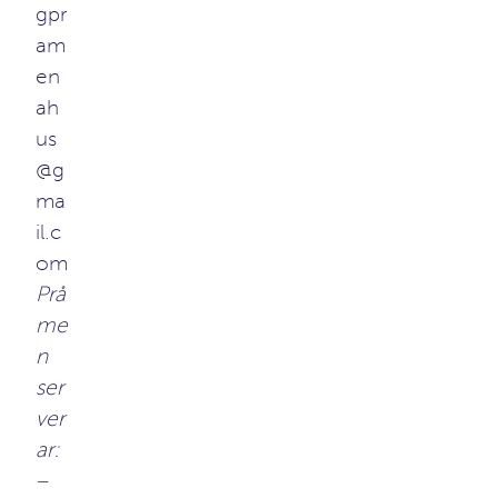
gpr
am
en
ah
us
@g
ma
il.c
om
Prå
me
n
ser
ver
ar:
–