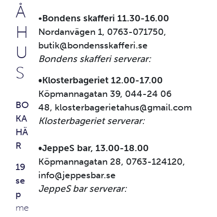
Å
•
Bondens skafferi 11.30-16.00
H
Nordanvägen 1, 0763-071750,
butik@bondensskafferi.se
U
Bondens skafferi serverar:
S
•Klosterbageriet 12.00-17.00
Köpmannagatan 39, 044-24 06
BO
48, klosterbagerietahus@gmail.com
KA
Klosterbageriet serverar:
HÄ
R
•JeppeS bar, 13.00-18.00
Köpmannagatan 28, 0763-124120,
19
info@jeppesbar.se
se
JeppeS bar serverar:
p
me