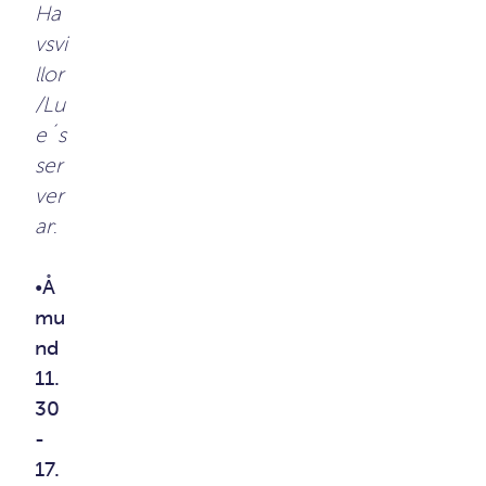
Ha
vsvi
llor
/Lu
e´s
ser
ver
ar
:
•
Å
mu
nd
11.
30
-
17.