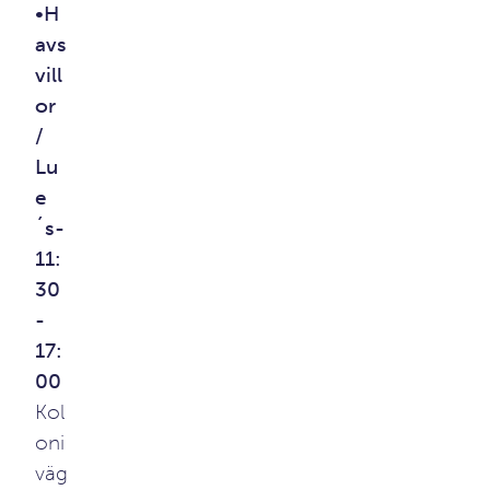
•H
avs
vill
or
/
Lu
e
´s-
11:
30
-
17:
00
Kol
oni
väg