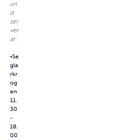
un
d
ser
ver
ar:
•
Se
gla
rkr
og
en
11.
30
-
18.
00