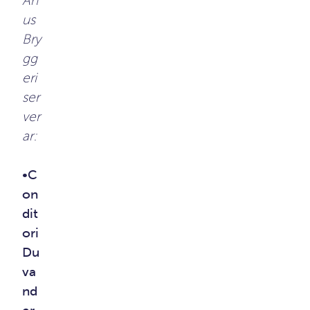
Åh
us
Bry
gg
eri
ser
ver
ar:
•C
on
dit
ori
Du
va
nd