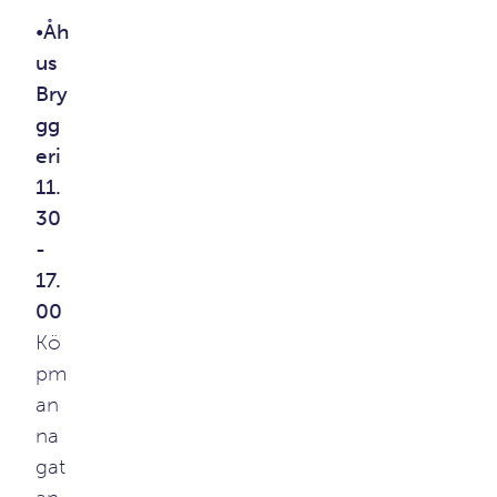
•
Åh
us
Bry
gg
eri
11.
30
-
17.
00
Kö
pm
an
na
gat