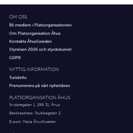
OM OSS
Bli medlem i Platsorganisationen
Om Platsorganisation Åhus
Kontakta ÅhusSweden
Styrelsen 2026 och styrdokumet
GDPR
NYTTIG INFORMATION
Turistinfo
Prenumerera på vårt nyhetsbrev
PLATSORGANISATION ÅHUS
Snidaregatan 1, 296 31, Åhus
Besöksadress: Stubbagatan 2
E-post:
Maila ÅhusSweden