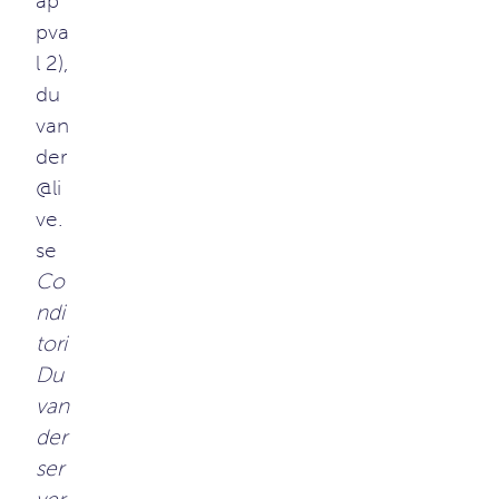
ap
pva
l 2),
du
van
der
@li
ve.
se
Co
ndi
tori
Du
van
der
ser