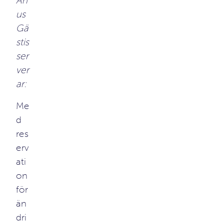
Åh
us
Gä
stis
ser
ver
ar:
Me
d
res
erv
ati
on
för
än
dri