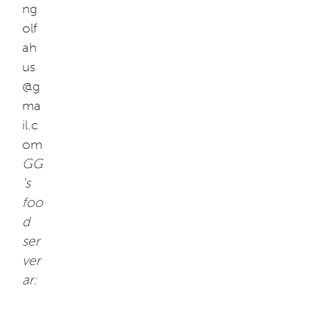
ng
olf
ah
us
@g
ma
il.c
om
GG
’s
foo
d
ser
ver
ar: