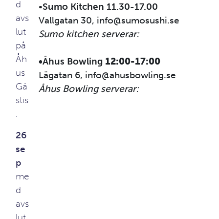
d
•
Sumo Kitchen 11.30-17.00
avs
Vallgatan 30, info@sumosushi.se
lut
Sumo kitchen serverar:
på
Åh
•Åhus Bowling
12:00-17:00
us
Lägatan 6, info@ahusbowling.se
Gä
Åhus Bowling serverar:
stis
.
26
se
p
me
d
avs
lut