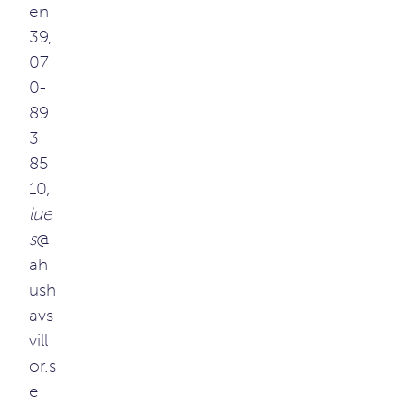
en
39,
07
0-
89
3
85
10,
lue
s
@
ah
ush
avs
vill
or.s
e