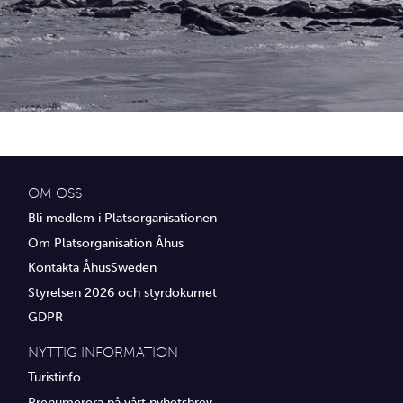
Idrottsföreningar
Media
Transport
Utbildning, IT & verksamhetsutveckling
Övrig service
OM OSS
Bli medlem i Platsorganisationen
Om Platsorganisation Åhus
Kontakta ÅhusSweden
Styrelsen 2026 och styrdokumet
GDPR
NYTTIG INFORMATION
Turistinfo
Prenumerera på vårt nyhetsbrev