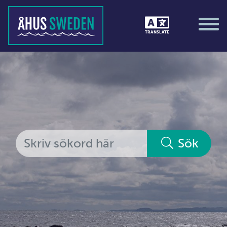
Tävlingar &amp; matcher
TRANSLATE
Träning / motion / hälsa
Utställningar
Vi i Åhus
Platsorganisation Åhus
Alla medlemmar
Sök
Ekonomi &amp; juridik
Hantverkare
Hus &amp; hem
Ideella föreningar