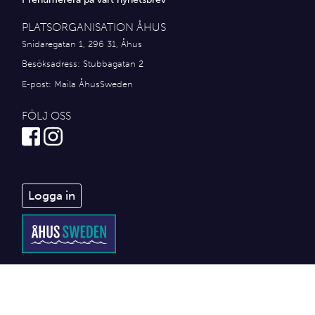
PLATSORGANISATION ÅHUS
Snidaregatan 1, 296 31, Åhus
Besöksadress: Stubbagatan 2
E-post:
Maila ÅhusSweden
FÖLJ OSS
Logga in