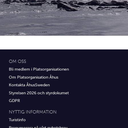
Idrottsföreningar
Media
Transport
Utbildning, IT & verksamhetsutveckling
Övrig service
OM OSS
Bli medlem i Platsorganisationen
Om Platsorganisation Åhus
Kontakta ÅhusSweden
Styrelsen 2026 och styrdokumet
GDPR
NYTTIG INFORMATION
Turistinfo
Prenumerera på vårt nyhetsbrev