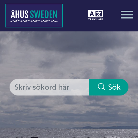
Tävlingar &amp; matcher
TRANSLATE
Träning / motion / hälsa
Utställningar
Vi i Åhus
Platsorganisation Åhus
Alla medlemmar
Sök
Ekonomi &amp; juridik
Hantverkare
Hus &amp; hem
Ideella föreningar