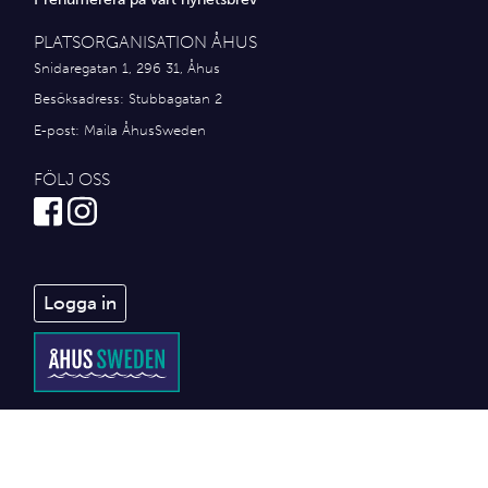
PLATSORGANISATION ÅHUS
Snidaregatan 1, 296 31, Åhus
Besöksadress: Stubbagatan 2
E-post:
Maila ÅhusSweden
FÖLJ OSS
Logga in