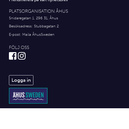
PLATSORGANISATION ÅHUS
Snidaregatan 1, 296 31, Åhus
Besöksadress: Stubbagatan 2
E-post:
Maila ÅhusSweden
FÖLJ OSS
Logga in