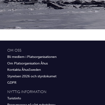
Idrottsföreningar
Media
Transport
Utbildning, IT & verksamhetsutveckling
Övrig service
OM OSS
Bli medlem i Platsorganisationen
Om Platsorganisation Åhus
Kontakta ÅhusSweden
Styrelsen 2026 och styrdokumet
GDPR
NYTTIG INFORMATION
Turistinfo
Prenumerera på vårt nyhetsbrev