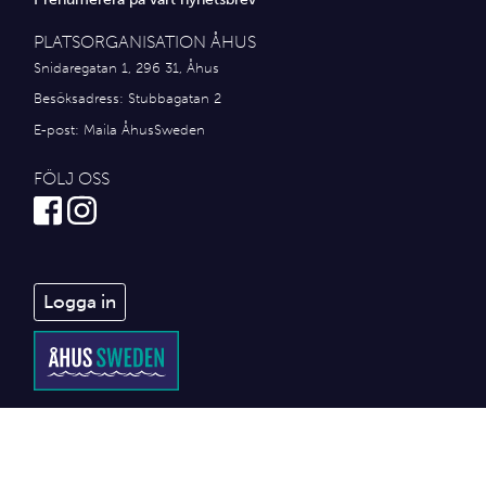
PLATSORGANISATION ÅHUS
Snidaregatan 1, 296 31, Åhus
Besöksadress: Stubbagatan 2
E-post:
Maila ÅhusSweden
FÖLJ OSS
Logga in