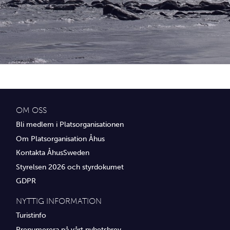
Idrottsföreningar
Media
Transport
Utbildning, IT & verksamhetsutveckling
Övrig service
OM OSS
Bli medlem i Platsorganisationen
Om Platsorganisation Åhus
Kontakta ÅhusSweden
Styrelsen 2026 och styrdokumet
GDPR
NYTTIG INFORMATION
Turistinfo
Prenumerera på vårt nyhetsbrev