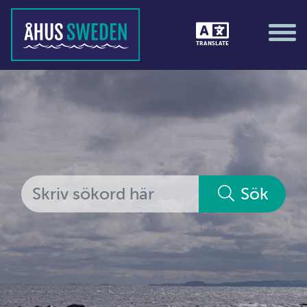
Tävlingar &amp; matcher
TRANSLATE
Träning / motion / hälsa
Utställningar
Vi i Åhus
Platsorganisation Åhus
Alla medlemmar
Sök
Ekonomi &amp; juridik
Hantverkare
Hus &amp; hem
Ideella föreningar