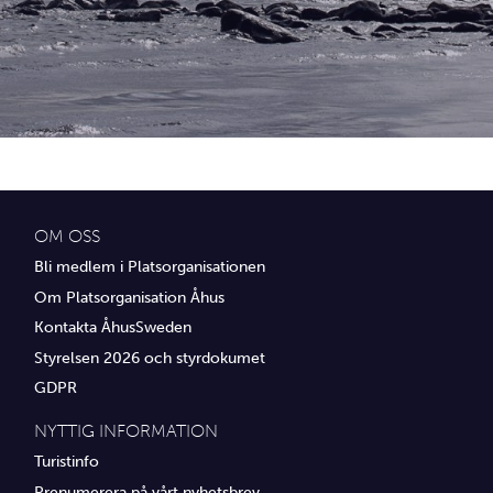
Idrottsföreningar
Media
Transport
Utbildning, IT & verksamhetsutveckling
Övrig service
OM OSS
Bli medlem i Platsorganisationen
Om Platsorganisation Åhus
Kontakta ÅhusSweden
Styrelsen 2026 och styrdokumet
GDPR
NYTTIG INFORMATION
Turistinfo
Prenumerera på vårt nyhetsbrev