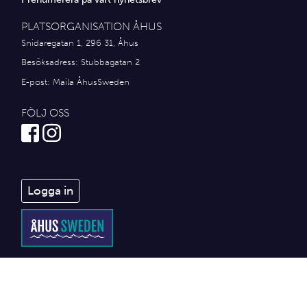
PLATSORGANISATION ÅHUS
Snidaregatan 1, 296 31, Åhus
Besöksadress: Stubbagatan 2
E-post:
Maila ÅhusSweden
FÖLJ OSS
Logga in