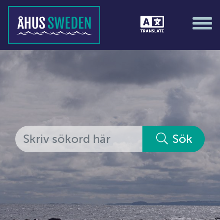
Tävlingar &amp; matcher
TRANSLATE
Träning / motion / hälsa
Utställningar
Vi i Åhus
Platsorganisation Åhus
Alla medlemmar
Sök
Ekonomi &amp; juridik
Hantverkare
Hus &amp; hem
Ideella föreningar