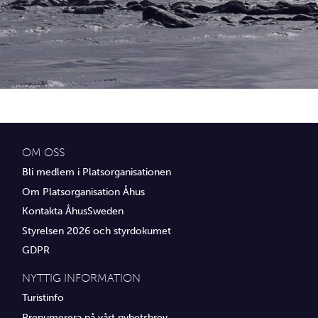
Idrottsföreningar
Media
Transport
Utbildning, IT & verksamhetsutveckling
Övrig service
OM OSS
Bli medlem i Platsorganisationen
Om Platsorganisation Åhus
Kontakta ÅhusSweden
Styrelsen 2026 och styrdokumet
GDPR
NYTTIG INFORMATION
Turistinfo
Prenumerera på vårt nyhetsbrev