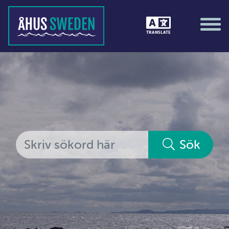
Tävlingar &amp; matcher
TRANSLATE
Träning / motion / hälsa
Utställningar
Vi i Åhus
Platsorganisation Åhus
Alla medlemmar
Sök
Ekonomi &amp; juridik
Hantverkare
Hus &amp; hem
Ideella föreningar