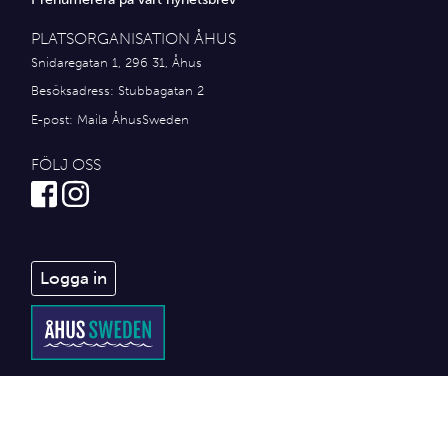
PLATSORGANISATION ÅHUS
Snidaregatan 1, 296 31, Åhus
Besöksadress: Stubbagatan 2
E-post:
Maila ÅhusSweden
FÖLJ OSS
Logga in