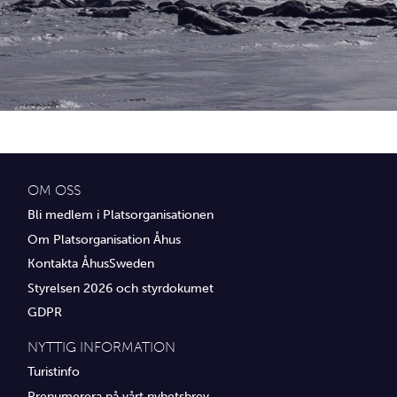
Idrottsföreningar
Media
Transport
Utbildning, IT & verksamhetsutveckling
Övrig service
OM OSS
Bli medlem i Platsorganisationen
Om Platsorganisation Åhus
Kontakta ÅhusSweden
Styrelsen 2026 och styrdokumet
GDPR
NYTTIG INFORMATION
Turistinfo
Prenumerera på vårt nyhetsbrev