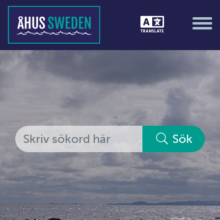
Tävlingar &amp; matcher
TRANSLATE
Träning / motion / hälsa
Utställningar
Vi i Åhus
Platsorganisation Åhus
Alla medlemmar
Sök
Ekonomi &amp; juridik
Hantverkare
Hus &amp; hem
Ideella föreningar