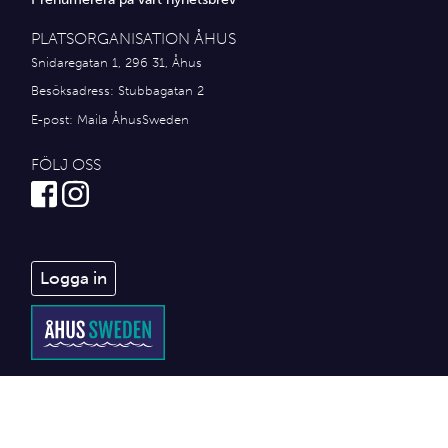
PLATSORGANISATION ÅHUS
Snidaregatan 1, 296 31, Åhus
Besöksadress: Stubbagatan 2
E-post:
Maila ÅhusSweden
FÖLJ OSS
Logga in