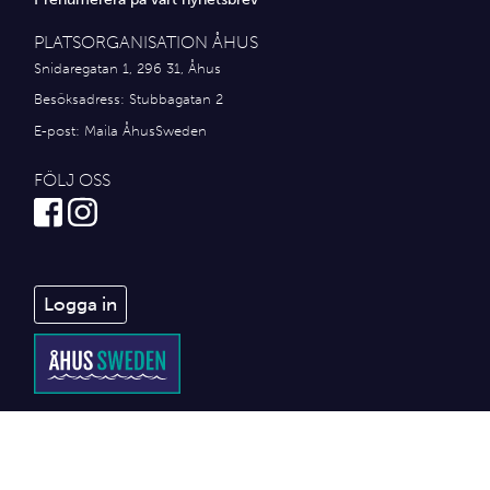
PLATSORGANISATION ÅHUS
Snidaregatan 1, 296 31, Åhus
Besöksadress: Stubbagatan 2
E-post:
Maila ÅhusSweden
FÖLJ OSS
Logga in