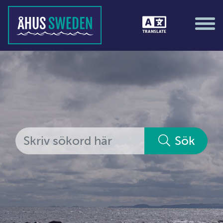
Tävlingar &amp; matcher
TRANSLATE
Träning / motion / hälsa
Utställningar
Vi i Åhus
Platsorganisation Åhus
Alla medlemmar
Sök
Ekonomi &amp; juridik
Hantverkare
Hus &amp; hem
Ideella föreningar