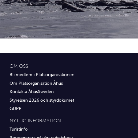
Idrottsföreningar
Media
Transport
Utbildning, IT & verksamhetsutveckling
Övrig service
OM OSS
Bli medlem i Platsorganisationen
Om Platsorganisation Åhus
Kontakta ÅhusSweden
Styrelsen 2026 och styrdokumet
GDPR
NYTTIG INFORMATION
Turistinfo
Prenumerera på vårt nyhetsbrev