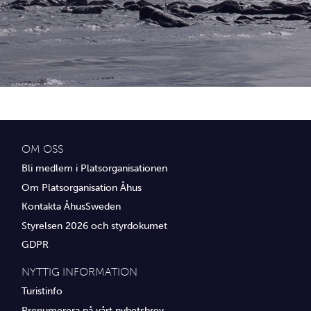
Idrottsföreningar
Media
Transport
Utbildning, IT & verksamhetsutveckling
Övrig service
OM OSS
Bli medlem i Platsorganisationen
Om Platsorganisation Åhus
Kontakta ÅhusSweden
Styrelsen 2026 och styrdokumet
GDPR
NYTTIG INFORMATION
Turistinfo
Prenumerera på vårt nyhetsbrev