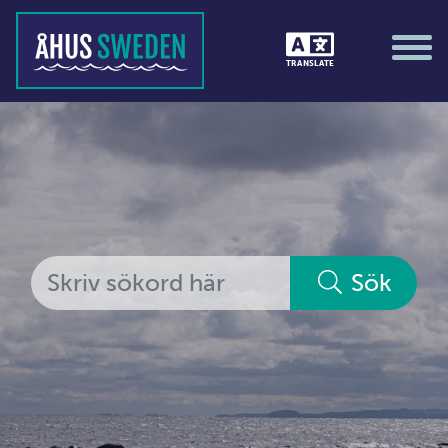
Tävlingar &amp; matcher
TRANSLATE
Träning / motion / hälsa
Utställningar
Vi i Åhus
Platsorganisation Åhus
Alla medlemmar
Sök
Ekonomi &amp; juridik
Hantverkare
Hus &amp; hem
Ideella föreningar