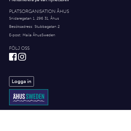
PLATSORGANISATION ÅHUS
Snidaregatan 1, 296 31, Åhus
Besöksadress: Stubbagatan 2
E-post:
Maila ÅhusSweden
FÖLJ OSS
Logga in