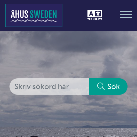
Tävlingar &amp; matcher
TRANSLATE
Träning / motion / hälsa
Utställningar
Vi i Åhus
Platsorganisation Åhus
Alla medlemmar
Sök
Ekonomi &amp; juridik
Hantverkare
Hus &amp; hem
Ideella föreningar