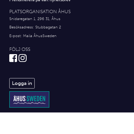
PLATSORGANISATION ÅHUS
Snidaregatan 1, 296 31, Åhus
Besöksadress: Stubbagatan 2
E-post:
Maila ÅhusSweden
FÖLJ OSS
Logga in