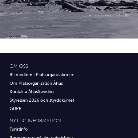
Idrottsföreningar
Media
Transport
Utbildning, IT & verksamhetsutveckling
Övrig service
OM OSS
Bli medlem i Platsorganisationen
Om Platsorganisation Åhus
Kontakta ÅhusSweden
Styrelsen 2026 och styrdokumet
GDPR
NYTTIG INFORMATION
Turistinfo
Prenumerera på vårt nyhetsbrev