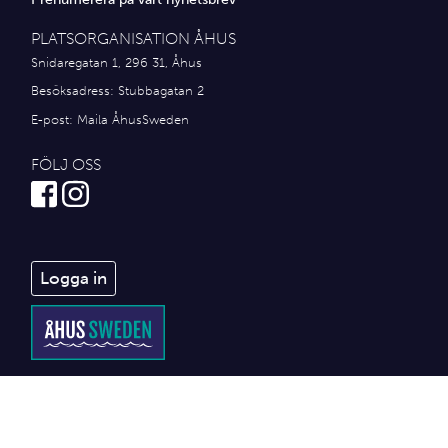
PLATSORGANISATION ÅHUS
Snidaregatan 1, 296 31, Åhus
Besöksadress: Stubbagatan 2
E-post:
Maila ÅhusSweden
FÖLJ OSS
Logga in