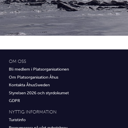
Idrottsföreningar
Media
Transport
Utbildning, IT & verksamhetsutveckling
Övrig service
OM OSS
Bli medlem i Platsorganisationen
Om Platsorganisation Åhus
Kontakta ÅhusSweden
Styrelsen 2026 och styrdokumet
GDPR
NYTTIG INFORMATION
Turistinfo
Prenumerera på vårt nyhetsbrev