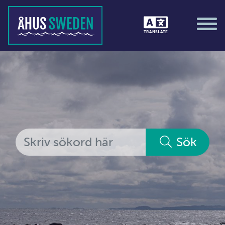
Tävlingar &amp; matcher
TRANSLATE
Träning / motion / hälsa
Utställningar
Vi i Åhus
Platsorganisation Åhus
Alla medlemmar
Sök
Ekonomi &amp; juridik
Hantverkare
Hus &amp; hem
Ideella föreningar