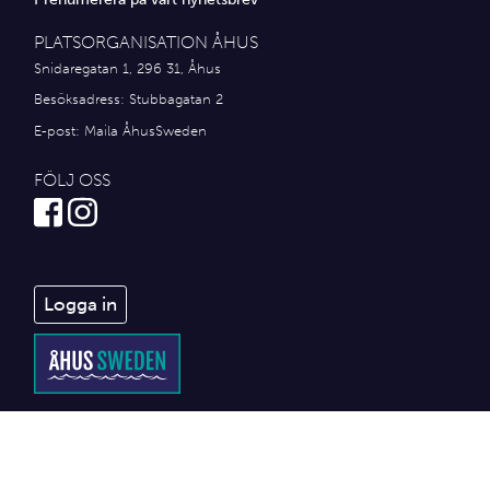
PLATSORGANISATION ÅHUS
Snidaregatan 1, 296 31, Åhus
Besöksadress: Stubbagatan 2
E-post:
Maila ÅhusSweden
FÖLJ OSS
Logga in