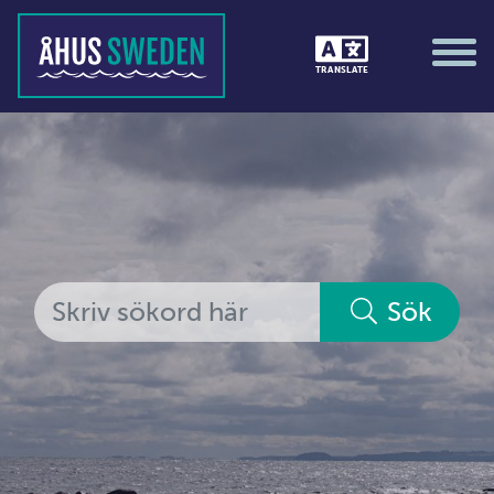
Tävlingar &amp; matcher
TRANSLATE
Träning / motion / hälsa
Utställningar
Vi i Åhus
Platsorganisation Åhus
Alla medlemmar
Sök
Ekonomi &amp; juridik
Hantverkare
Hus &amp; hem
Ideella föreningar