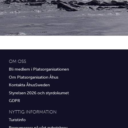
Idrottsföreningar
Media
Transport
Utbildning, IT & verksamhetsutveckling
Övrig service
OM OSS
Bli medlem i Platsorganisationen
Om Platsorganisation Åhus
Kontakta ÅhusSweden
Styrelsen 2026 och styrdokumet
GDPR
NYTTIG INFORMATION
Turistinfo
Prenumerera på vårt nyhetsbrev