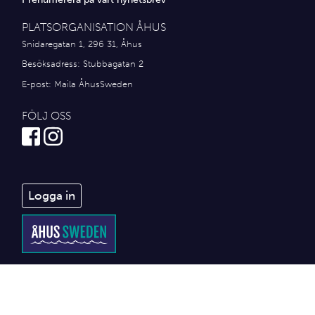
PLATSORGANISATION ÅHUS
Snidaregatan 1, 296 31, Åhus
Besöksadress: Stubbagatan 2
E-post:
Maila ÅhusSweden
FÖLJ OSS
Logga in