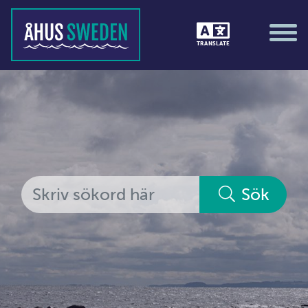
Tävlingar &amp; matcher
TRANSLATE
Träning / motion / hälsa
Utställningar
Vi i Åhus
Platsorganisation Åhus
Alla medlemmar
Sök
Ekonomi &amp; juridik
Hantverkare
Hus &amp; hem
Ideella föreningar