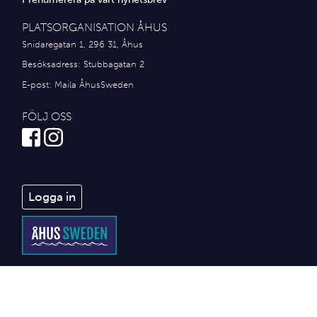
PLATSORGANISATION ÅHUS
Snidaregatan 1, 296 31, Åhus
Besöksadress: Stubbagatan 2
E-post:
Maila ÅhusSweden
FÖLJ OSS
Logga in