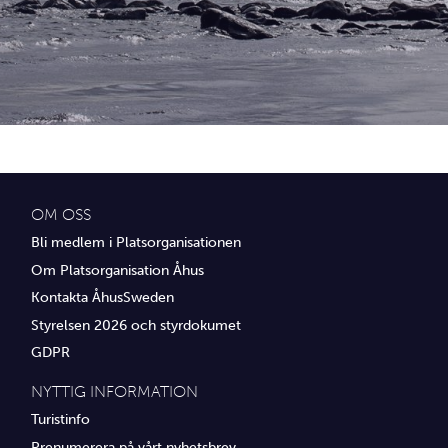
Idrottsföreningar
Media
Transport
Utbildning, IT & verksamhetsutveckling
Övrig service
OM OSS
Bli medlem i Platsorganisationen
Om Platsorganisation Åhus
Kontakta ÅhusSweden
Styrelsen 2026 och styrdokumet
GDPR
NYTTIG INFORMATION
Turistinfo
Prenumerera på vårt nyhetsbrev