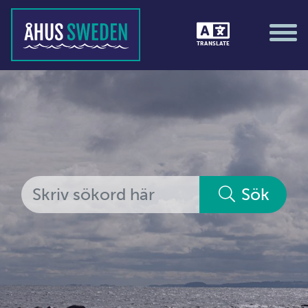
Tävlingar &amp; matcher
TRANSLATE
Träning / motion / hälsa
Utställningar
Vi i Åhus
Platsorganisation Åhus
Alla medlemmar
Sök
Ekonomi &amp; juridik
Hantverkare
Hus &amp; hem
Ideella föreningar