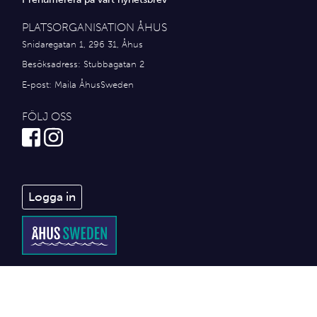
PLATSORGANISATION ÅHUS
Snidaregatan 1, 296 31, Åhus
Besöksadress: Stubbagatan 2
E-post:
Maila ÅhusSweden
FÖLJ OSS
Logga in