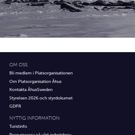
Idrottsföreningar
Media
Transport
Utbildning, IT & verksamhetsutveckling
Övrig service
OM OSS
Bli medlem i Platsorganisationen
Om Platsorganisation Åhus
Kontakta ÅhusSweden
Styrelsen 2026 och styrdokumet
GDPR
NYTTIG INFORMATION
Turistinfo
Prenumerera på vårt nyhetsbrev