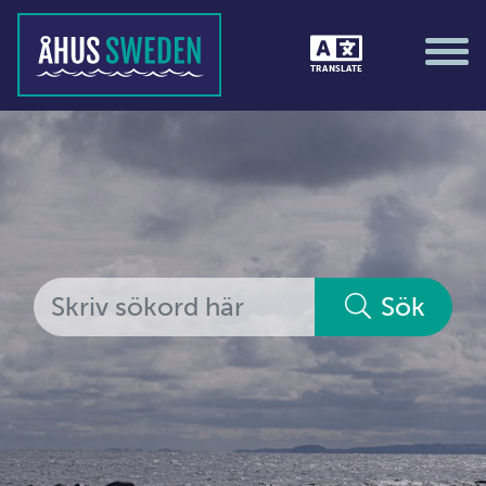
Tävlingar &amp; matcher
TRANSLATE
Träning / motion / hälsa
Utställningar
Vi i Åhus
Platsorganisation Åhus
Alla medlemmar
Sök
Ekonomi &amp; juridik
Hantverkare
Hus &amp; hem
Ideella föreningar