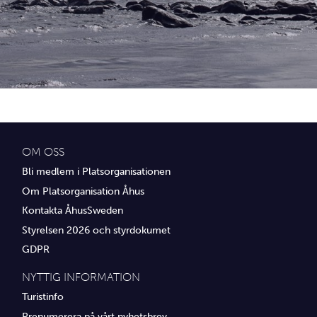
Idrottsföreningar
Media
Transport
Utbildning, IT & verksamhetsutveckling
Övrig service
OM OSS
Bli medlem i Platsorganisationen
Om Platsorganisation Åhus
Kontakta ÅhusSweden
Styrelsen 2026 och styrdokumet
GDPR
NYTTIG INFORMATION
Turistinfo
Prenumerera på vårt nyhetsbrev