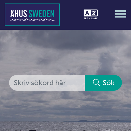
Tävlingar &amp; matcher
TRANSLATE
Träning / motion / hälsa
Utställningar
Vi i Åhus
Platsorganisation Åhus
Alla medlemmar
Sök
Ekonomi &amp; juridik
Hantverkare
Hus &amp; hem
Ideella föreningar