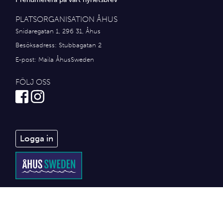
PLATSORGANISATION ÅHUS
Snidaregatan 1, 296 31, Åhus
Besöksadress: Stubbagatan 2
E-post:
Maila ÅhusSweden
FÖLJ OSS
Logga in