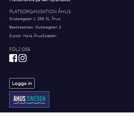
PLATSORGANISATION ÅHUS
Snidaregatan 1, 296 31, Åhus
Besöksadress: Stubbagatan 2
E-post:
Maila ÅhusSweden
FÖLJ OSS
Logga in