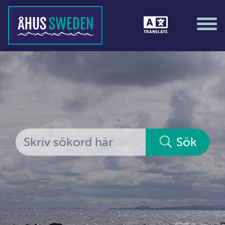
Tävlingar &amp; matcher
TRANSLATE
Träning / motion / hälsa
Utställningar
Vi i Åhus
Platsorganisation Åhus
Alla medlemmar
Sök
Ekonomi &amp; juridik
Hantverkare
Hus &amp; hem
Ideella föreningar