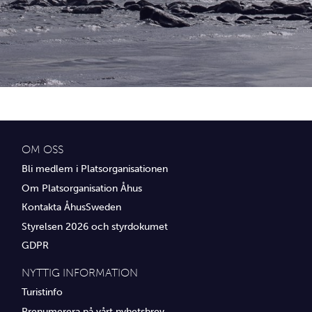
Idrottsföreningar
Media
Transport
Utbildning, IT & verksamhetsutveckling
Övrig service
OM OSS
Bli medlem i Platsorganisationen
Om Platsorganisation Åhus
Kontakta ÅhusSweden
Styrelsen 2026 och styrdokumet
GDPR
NYTTIG INFORMATION
Turistinfo
Prenumerera på vårt nyhetsbrev