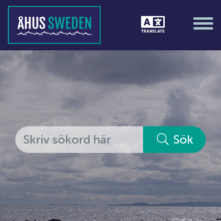
Tävlingar &amp; matcher
TRANSLATE
Träning / motion / hälsa
Utställningar
Vi i Åhus
Platsorganisation Åhus
Alla medlemmar
Sök
Ekonomi &amp; juridik
Hantverkare
Hus &amp; hem
Ideella föreningar