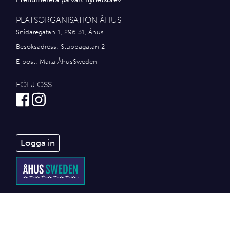
PLATSORGANISATION ÅHUS
Snidaregatan 1, 296 31, Åhus
Besöksadress: Stubbagatan 2
E-post:
Maila ÅhusSweden
FÖLJ OSS
Logga in