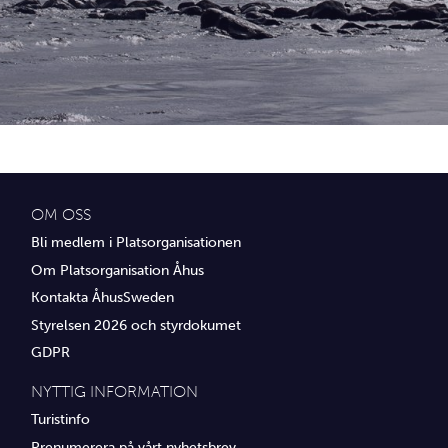
Idrottsföreningar
Media
Transport
Utbildning, IT & verksamhetsutveckling
Övrig service
OM OSS
Bli medlem i Platsorganisationen
Om Platsorganisation Åhus
Kontakta ÅhusSweden
Styrelsen 2026 och styrdokumet
GDPR
NYTTIG INFORMATION
Turistinfo
Prenumerera på vårt nyhetsbrev