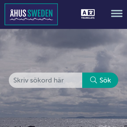
Tävlingar &amp; matcher
TRANSLATE
Träning / motion / hälsa
Utställningar
Vi i Åhus
Platsorganisation Åhus
Alla medlemmar
Sök
Ekonomi &amp; juridik
Hantverkare
Hus &amp; hem
Ideella föreningar