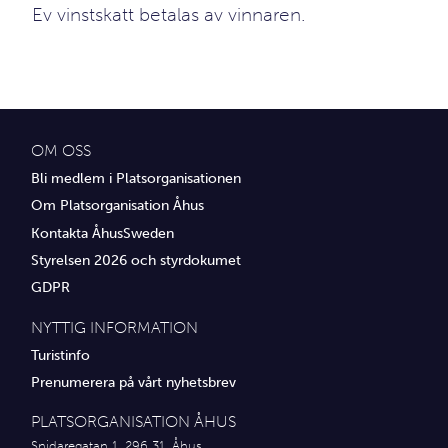
Ev vinstskatt betalas av vinnaren.
OM OSS
Bli medlem i Platsorganisationen
Om Platsorganisation Åhus
Kontakta ÅhusSweden
Styrelsen 2026 och styrdokumet
GDPR
NYTTIG INFORMATION
Turistinfo
Prenumerera på vårt nyhetsbrev
PLATSORGANISATION ÅHUS
Snidaregatan 1, 296 31, Åhus