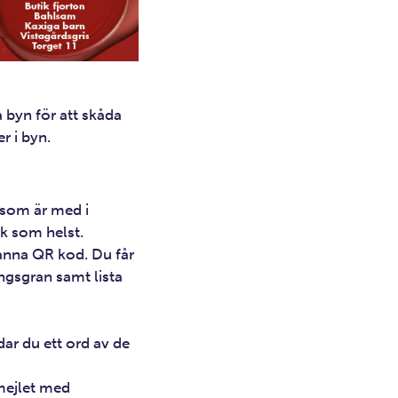
byn för att skåda
r i byn.
 som är med i
ik som helst.
anna QR kod. Du får
ngsgran samt lista
dar du ett ord av de
ejlet med