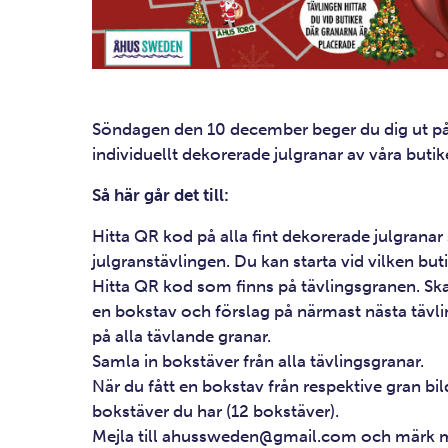
Söndagen den 10 december beger du dig ut på 
individuellt dekorerade julgranar av våra butike
Så här går det till:
Hitta QR kod på alla fint dekorerade julgranar
julgranstävlingen. Du kan starta vid vilken but
Hitta QR kod som finns på tävlingsgranen. Sk
en bokstav och förslag på närmast nästa tävli
på alla tävlande granar.
Samla in bokstäver från alla tävlingsgranar.
När du fått en bokstav från respektive gran bil
bokstäver du har (12 bokstäver).
Mejla till
ahussweden@gmail.com
och märk m