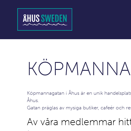
KÖPMANNA
Köpmannagatan i Åhus är en unik handelsplats 
Åhus.
Gatan präglas av mysiga butiker, cafeér och re
Av våra medlemmar hit