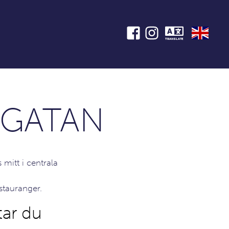
TRANSLATE
GATAN
mitt i centrala
stauranger.
tar du