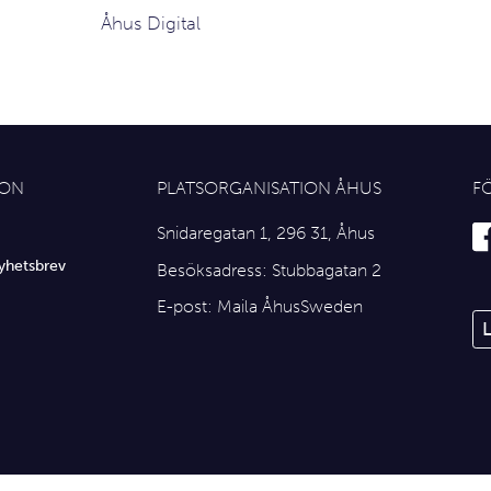
Åhus Digital
ION
PLATSORGANISATION ÅHUS
F
Snidaregatan 1, 296 31, Åhus
yhetsbrev
Besöksadress: Stubbagatan 2
E-post:
Maila ÅhusSweden