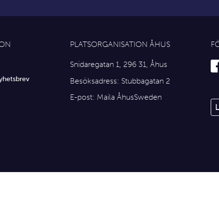
ION
PLATSORGANISATION ÅHUS
F
Snidaregatan 1, 296 31, Åhus
yhetsbrev
Besöksadress: Stubbagatan 2
E-post:
Maila ÅhusSweden