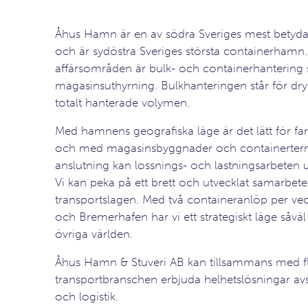
Åhus Hamn är en av södra Sveriges mest bety
och är sydöstra Sveriges största containerhamn.
affärsområden är bulk- och containerhantering
magasinsuthyrning. Bulkhanteringen står för dr
totalt hanterade volymen.
Med hamnens geografiska läge är det lätt för far
och med magasinsbyggnader och containertermi
anslutning kan lossnings- och lastningsarbeten ut
Vi kan peka på ett brett och utvecklat samarbete
transportslagen. Med två containeranlöp per ve
och Bremerhafen har vi ett strategiskt läge så
övriga världen.
Åhus Hamn & Stuveri AB kan tillsammans med fle
transportbranschen erbjuda helhetslösningar av
och logistik.