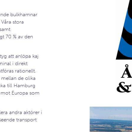
dande bulkhamnar
 Våra stora
 samt
ygt 70 % av den
tyg att anlöpa kaj
nal i direkt
föras rationellt.
 mellan de olika
cka till Hamburg
väl mot Europa som
ra andra aktörer i
seende transport