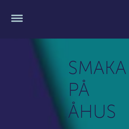
;)
Kro
•
Re
SMAKA
Kri
Ka
PÅ
pin
PIN
•
Rö
ÅHUS
11:
Yng
Inf