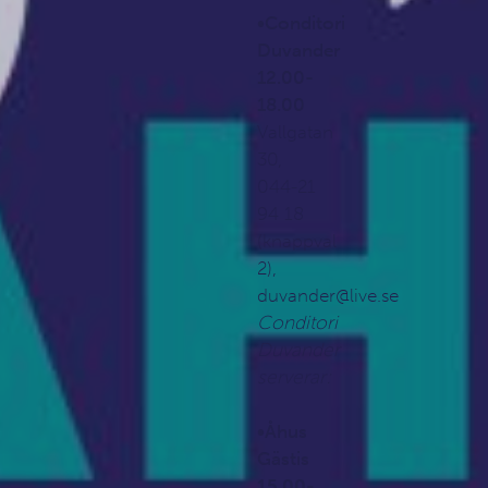
•Conditori
Duvander
12.00-
18.00
Vallgatan
30,
044-21
94 18
(knappval
2),
duvander@live.se
Conditori
Duvander
serverar:
•Åhus
Gästis
15.00-