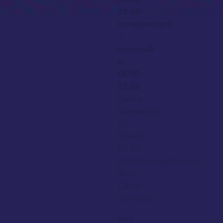
20.00
(smakportion)
–
livemusik
kl
18.00-
22:00
Gamla
Skeppsbron
30,
044-28
90 50,
info@ahusgastis.com
Åhus
Gästis
serverar:
Med