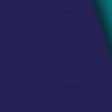
Åhus
Bangolf
•
Su
11.30-
Val
17.00
Sum
Fädriften
2, 076-
•Å
643 34
Läg
22,
bangolfahus@gmail.com
Åhu
GG’s
food
serverar:
•Havsvillor
/ Lue
´s-
11:30-
17:00