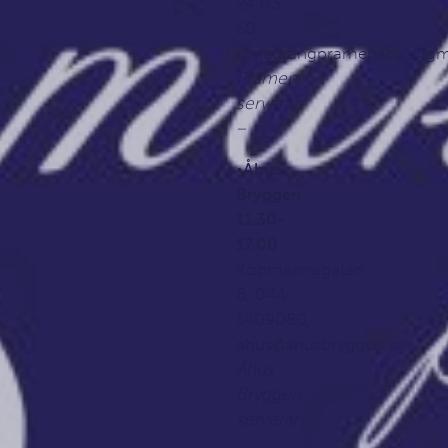
24 03
50,
restaurangpramenahus@gm
Pråmen
serverar:
–
•
Åhus
Bryggeri
11.30-
17.00
Köpmannagatan
6, 044-
1409080,
ahus@ahusbryggeri.se
Åhus
Bryggeri
serverar: