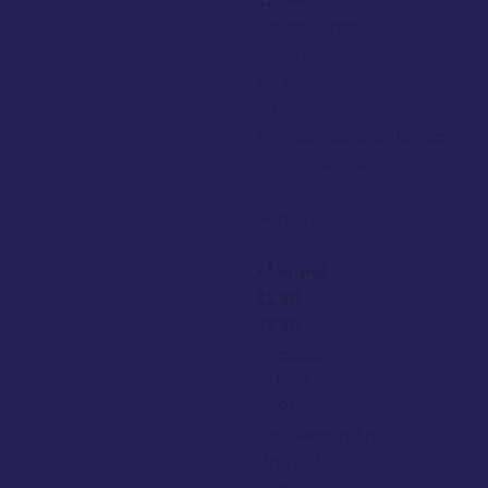
Kolonivägen
39,070-
893 85
10,
lues
@ahushavsvillor.se
Havsvillor/Lue
´s
serverar
:
•
Åmund
11.30-
17.30
Skeppsbron
7, 044-
289670,
ribs@amund.nu
Åmund