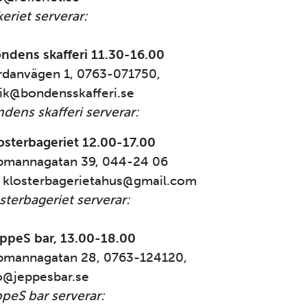
eriet serverar:
ndens skafferi 11.30-16.00
danvägen 1, 0763-071750,
ik@bondensskafferi.se
dens skafferi serverar:
osterbageriet 12.00-17.00
pmannagatan 39, 044-24 06
 klosterbagerietahus@gmail.com
sterbageriet serverar:
ppeS bar, 13.00-18.00
pmannagatan 28, 0763-124120,
o@jeppesbar.se
peS bar serverar: