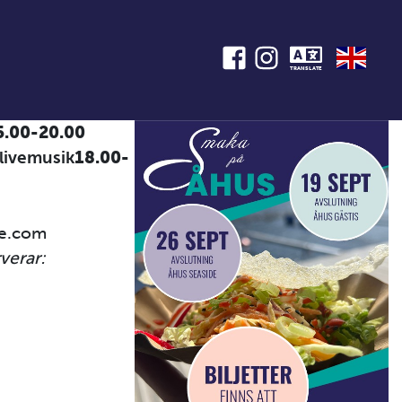
TRANSLATE
5.00-20.00
livemusik
18.00-
,
de.com
verar: