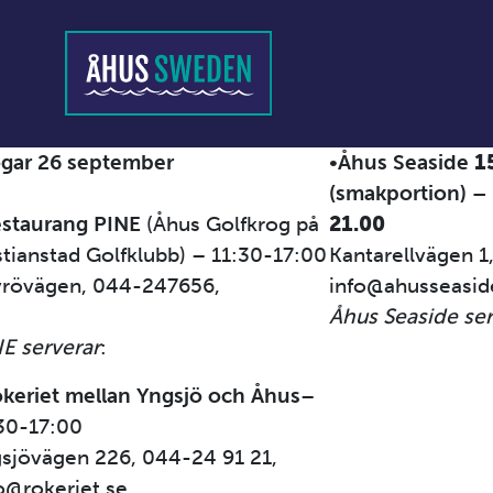
gar 26 september
•
Åhus Seaside
1
(smakportion) – 
staurang PINE
(Åhus Golfkrog på
21.00
stianstad Golfklubb) – 11:30-17:00
Kantarellvägen 1
vrövägen, 044-247656,
info@ahusseasi
e@kristianstadsgk.com
Åhus Seaside ser
E serverar
:
keriet mellan Yngsjö och Åhus
–
30-17:00
sjövägen 226, 044-24 91 21,
o@rokeriet.se