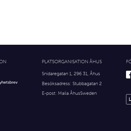
ION
PLATSORGANISATION ÅHUS
F
Snidaregatan 1, 296 31, Åhus
yhetsbrev
Besöksadress: Stubbagatan 2
E-post:
Maila ÅhusSweden