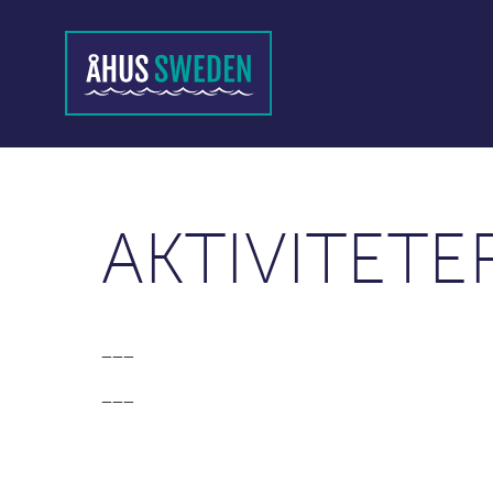
AKTIVITETE
___
___