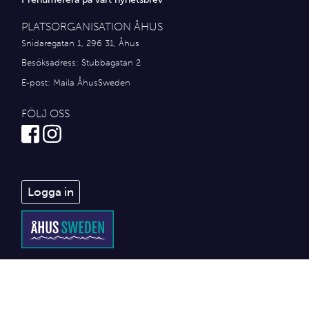
PLATSORGANISATION ÅHUS
Snidaregatan 1, 296 31, Åhus
Besöksadress: Stubbagatan 2
E-post:
Maila ÅhusSweden
FÖLJ OSS
Logga in