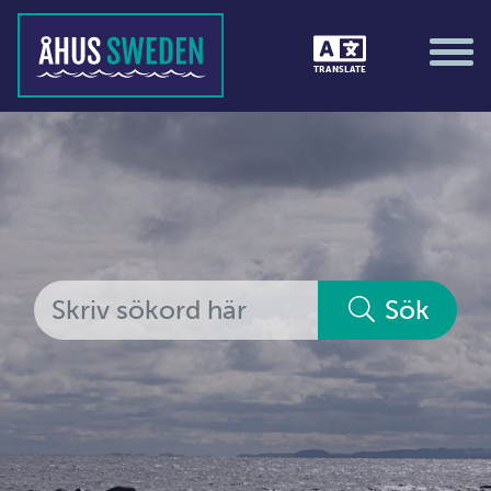
Tävlingar &amp; matcher
TRANSLATE
Träning / motion / hälsa
Utställningar
Vi i Åhus
Platsorganisation Åhus
Alla medlemmar
Sök
Ekonomi &amp; juridik
Hantverkare
Hus &amp; hem
Ideella föreningar