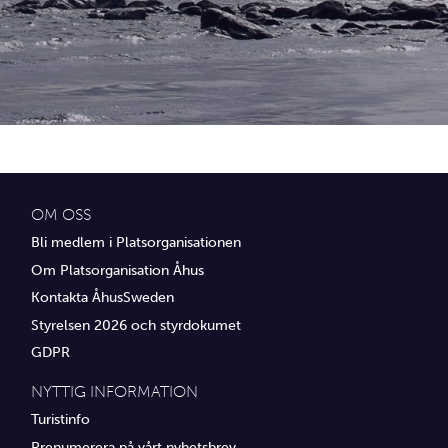
Idrottsföreningar
Media
Transport
Utbildning, IT & verksamhetsutveckling
Övrig service
OM OSS
Bli medlem i Platsorganisationen
Om Platsorganisation Åhus
Kontakta ÅhusSweden
Styrelsen 2026 och styrdokumet
GDPR
NYTTIG INFORMATION
Turistinfo
Prenumerera på vårt nyhetsbrev