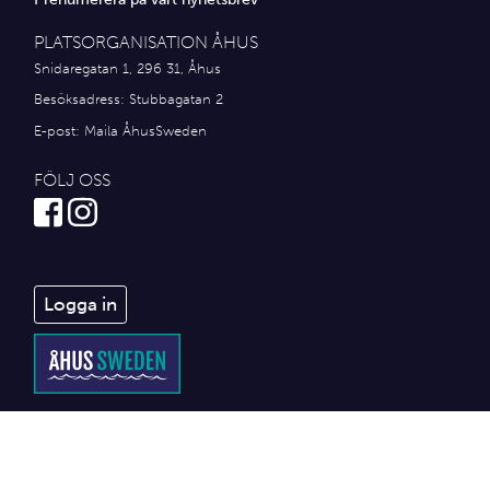
PLATSORGANISATION ÅHUS
Snidaregatan 1, 296 31, Åhus
Besöksadress: Stubbagatan 2
E-post:
Maila ÅhusSweden
FÖLJ OSS
Logga in