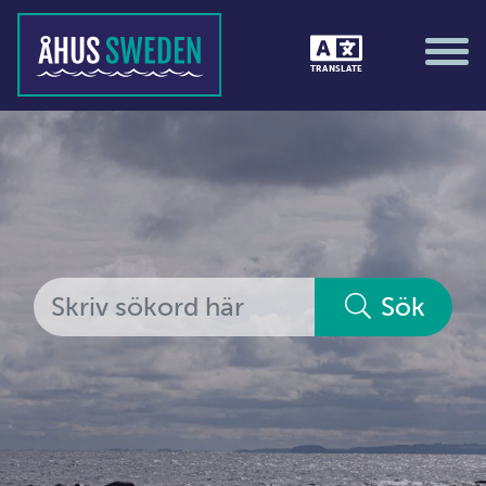
Tävlingar &amp; matcher
TRANSLATE
Träning / motion / hälsa
Utställningar
Vi i Åhus
Platsorganisation Åhus
Alla medlemmar
Sök
Ekonomi &amp; juridik
Hantverkare
Hus &amp; hem
Ideella föreningar