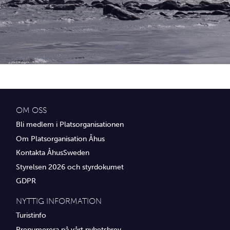
Idrottsföreningar
Media
Transport
Utbildning, IT & verksamhetsutveckling
Övrig service
OM OSS
Bli medlem i Platsorganisationen
Om Platsorganisation Åhus
Kontakta ÅhusSweden
Styrelsen 2026 och styrdokumet
GDPR
NYTTIG INFORMATION
Turistinfo
Prenumerera på vårt nyhetsbrev