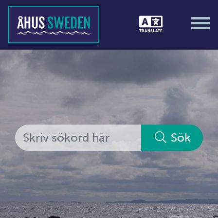
Tävlingar &amp; matcher
TRANSLATE
Träning / motion / hälsa
Utställningar
Vi i Åhus
Platsorganisation Åhus
Alla medlemmar
Sök
Ekonomi &amp; juridik
Hantverkare
Hus &amp; hem
Ideella föreningar