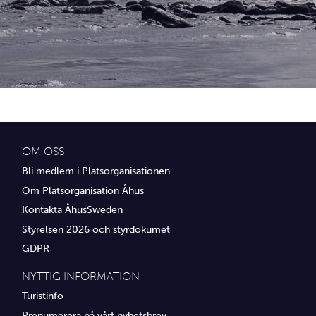
Idrottsföreningar
Media
Transport
Utbildning, IT & verksamhetsutveckling
Övrig service
OM OSS
Bli medlem i Platsorganisationen
Om Platsorganisation Åhus
Kontakta ÅhusSweden
Styrelsen 2026 och styrdokumet
GDPR
NYTTIG INFORMATION
Turistinfo
Prenumerera på vårt nyhetsbrev