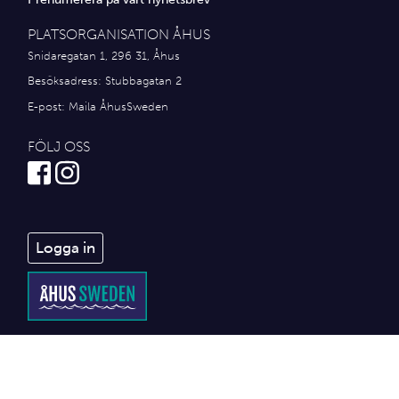
PLATSORGANISATION ÅHUS
Snidaregatan 1, 296 31, Åhus
Besöksadress: Stubbagatan 2
E-post:
Maila ÅhusSweden
FÖLJ OSS
Logga in