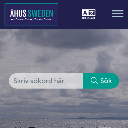
Tävlingar &amp; matcher
TRANSLATE
Träning / motion / hälsa
Utställningar
Vi i Åhus
Platsorganisation Åhus
Alla medlemmar
Sök
Ekonomi &amp; juridik
Hantverkare
Hus &amp; hem
Ideella föreningar