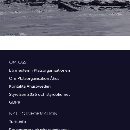
Idrottsföreningar
Media
Transport
Utbildning, IT & verksamhetsutveckling
Övrig service
OM OSS
Bli medlem i Platsorganisationen
Om Platsorganisation Åhus
Kontakta ÅhusSweden
Styrelsen 2026 och styrdokumet
GDPR
NYTTIG INFORMATION
Turistinfo
Prenumerera på vårt nyhetsbrev