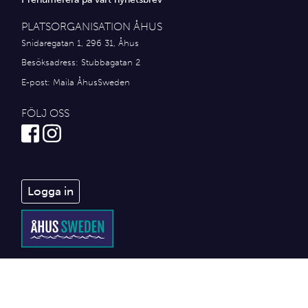
PLATSORGANISATION ÅHUS
Snidaregatan 1, 296 31, Åhus
Besöksadress: Stubbagatan 2
E-post:
Maila ÅhusSweden
FÖLJ OSS
Logga in