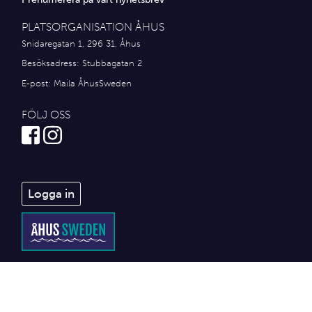
PLATSORGANISATION ÅHUS
Snidaregatan 1, 296 31, Åhus
Besöksadress: Stubbagatan 2
E-post:
Maila ÅhusSweden
FÖLJ OSS
Logga in