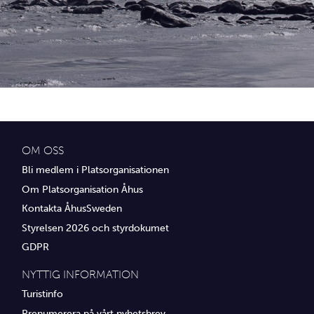
Idrottsföreningar
Media
Transport
Utbildning, IT & verksamhetsutveckling
Övrig service
OM OSS
Bli medlem i Platsorganisationen
Om Platsorganisation Åhus
Kontakta ÅhusSweden
Styrelsen 2026 och styrdokumet
GDPR
NYTTIG INFORMATION
Turistinfo
Prenumerera på vårt nyhetsbrev