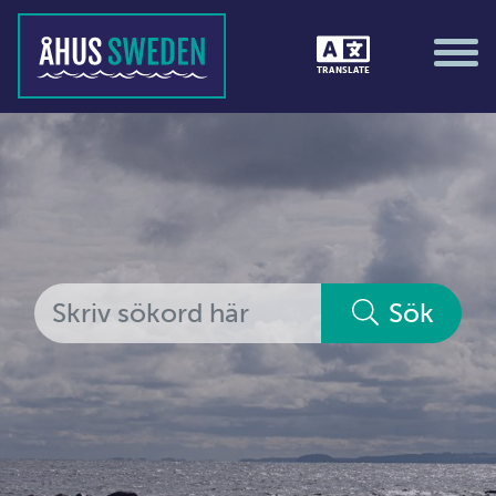
Tävlingar &amp; matcher
TRANSLATE
Träning / motion / hälsa
Utställningar
Vi i Åhus
Platsorganisation Åhus
Alla medlemmar
Sök
Ekonomi &amp; juridik
Hantverkare
Hus &amp; hem
Ideella föreningar