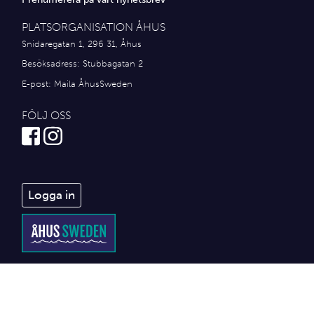
PLATSORGANISATION ÅHUS
Snidaregatan 1, 296 31, Åhus
Besöksadress: Stubbagatan 2
E-post:
Maila ÅhusSweden
FÖLJ OSS
Logga in