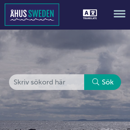
Tävlingar &amp; matcher
TRANSLATE
Träning / motion / hälsa
Utställningar
Vi i Åhus
Platsorganisation Åhus
Alla medlemmar
Sök
Ekonomi &amp; juridik
Hantverkare
Hus &amp; hem
Ideella föreningar