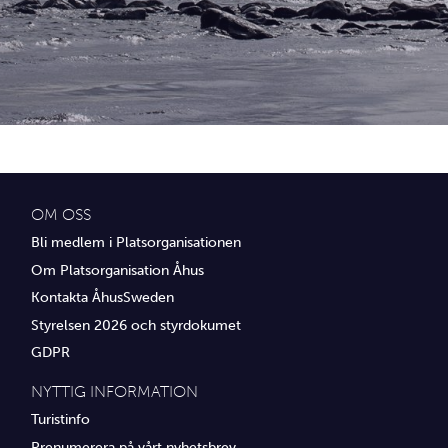
Idrottsföreningar
Media
Transport
Utbildning, IT & verksamhetsutveckling
Övrig service
OM OSS
Bli medlem i Platsorganisationen
Om Platsorganisation Åhus
Kontakta ÅhusSweden
Styrelsen 2026 och styrdokumet
GDPR
NYTTIG INFORMATION
Turistinfo
Prenumerera på vårt nyhetsbrev