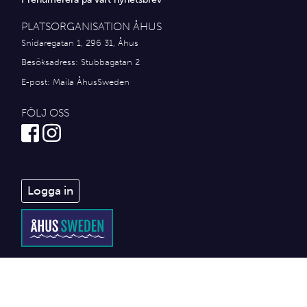
PLATSORGANISATION ÅHUS
Snidaregatan 1, 296 31, Åhus
Besöksadress: Stubbagatan 2
E-post:
Maila ÅhusSweden
FÖLJ OSS
Logga in