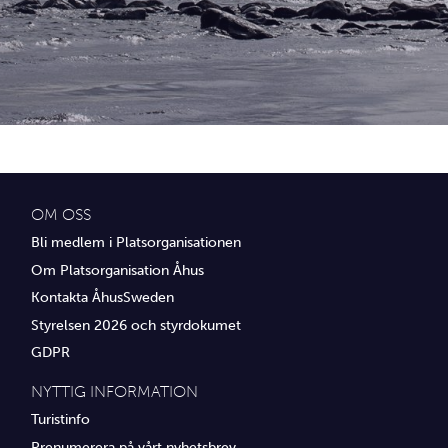
Idrottsföreningar
Media
Transport
Utbildning, IT & verksamhetsutveckling
Övrig service
OM OSS
Bli medlem i Platsorganisationen
Om Platsorganisation Åhus
Kontakta ÅhusSweden
Styrelsen 2026 och styrdokumet
GDPR
NYTTIG INFORMATION
Turistinfo
Prenumerera på vårt nyhetsbrev