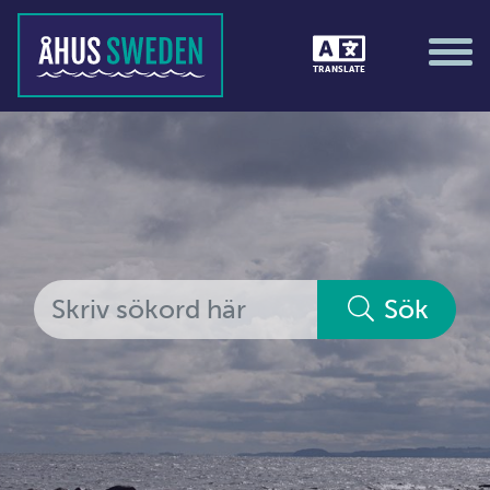
Tävlingar &amp; matcher
TRANSLATE
Träning / motion / hälsa
Utställningar
Vi i Åhus
Platsorganisation Åhus
Alla medlemmar
Sök
Ekonomi &amp; juridik
Hantverkare
Hus &amp; hem
Ideella föreningar