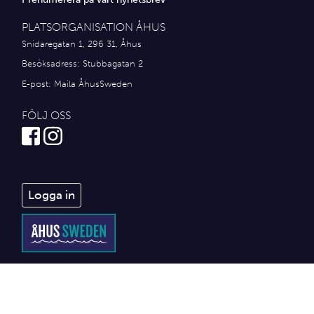
PLATSORGANISATION ÅHUS
Snidaregatan 1, 296 31, Åhus
Besöksadress: Stubbagatan 2
E-post:
Maila ÅhusSweden
FÖLJ OSS
Logga in