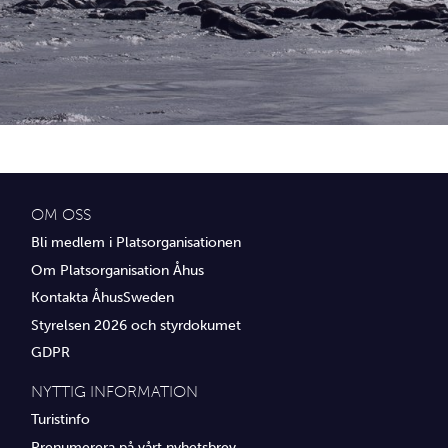
Idrottsföreningar
Media
Transport
Utbildning, IT & verksamhetsutveckling
Övrig service
OM OSS
Bli medlem i Platsorganisationen
Om Platsorganisation Åhus
Kontakta ÅhusSweden
Styrelsen 2026 och styrdokumet
GDPR
NYTTIG INFORMATION
Turistinfo
Prenumerera på vårt nyhetsbrev