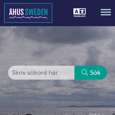
Tävlingar &amp; matcher
TRANSLATE
Träning / motion / hälsa
Utställningar
Vi i Åhus
Platsorganisation Åhus
Alla medlemmar
Sök
Ekonomi &amp; juridik
Hantverkare
Hus &amp; hem
Ideella föreningar