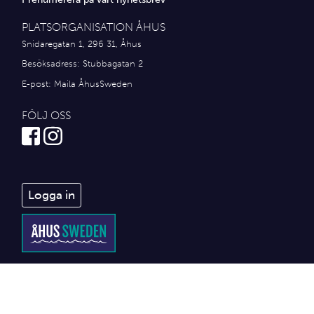
PLATSORGANISATION ÅHUS
Snidaregatan 1, 296 31, Åhus
Besöksadress: Stubbagatan 2
E-post:
Maila ÅhusSweden
FÖLJ OSS
Logga in