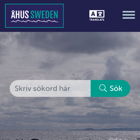
Tävlingar &amp; matcher
TRANSLATE
Träning / motion / hälsa
Utställningar
Vi i Åhus
Platsorganisation Åhus
Alla medlemmar
Sök
Ekonomi &amp; juridik
Hantverkare
Hus &amp; hem
Ideella föreningar