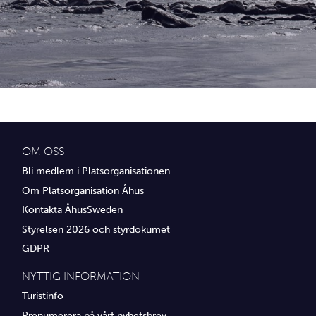
Idrottsföreningar
Media
Transport
Utbildning, IT & verksamhetsutveckling
Övrig service
OM OSS
Bli medlem i Platsorganisationen
Om Platsorganisation Åhus
Kontakta ÅhusSweden
Styrelsen 2026 och styrdokumet
GDPR
NYTTIG INFORMATION
Turistinfo
Prenumerera på vårt nyhetsbrev