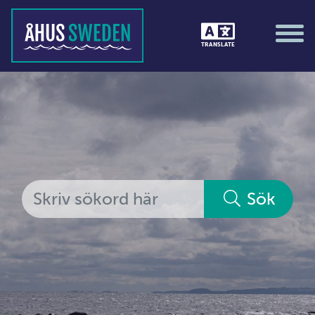
Tävlingar &amp; matcher
TRANSLATE
Träning / motion / hälsa
Utställningar
Vi i Åhus
Platsorganisation Åhus
Alla medlemmar
Sök
Ekonomi &amp; juridik
Hantverkare
Hus &amp; hem
Ideella föreningar