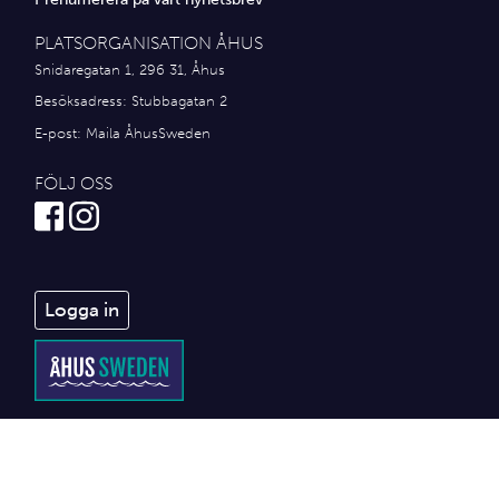
PLATSORGANISATION ÅHUS
Snidaregatan 1, 296 31, Åhus
Besöksadress: Stubbagatan 2
E-post:
Maila ÅhusSweden
FÖLJ OSS
Logga in