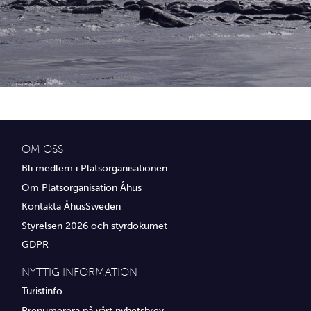
Idrottsföreningar
Media
Transport
Utbildning, IT & verksamhetsutveckling
Övrig service
OM OSS
Bli medlem i Platsorganisationen
Om Platsorganisation Åhus
Kontakta ÅhusSweden
Styrelsen 2026 och styrdokumet
GDPR
NYTTIG INFORMATION
Turistinfo
Prenumerera på vårt nyhetsbrev