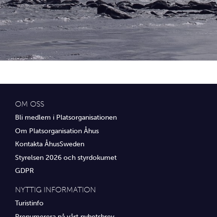
Idrottsföreningar
Media
Transport
Utbildning, IT & verksamhetsutveckling
Övrig service
OM OSS
Bli medlem i Platsorganisationen
Om Platsorganisation Åhus
Kontakta ÅhusSweden
Styrelsen 2026 och styrdokumet
GDPR
NYTTIG INFORMATION
Turistinfo
Prenumerera på vårt nyhetsbrev