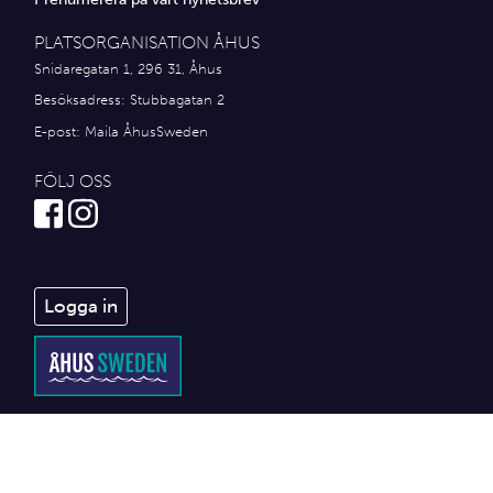
PLATSORGANISATION ÅHUS
Snidaregatan 1, 296 31, Åhus
Besöksadress: Stubbagatan 2
E-post:
Maila ÅhusSweden
FÖLJ OSS
Logga in