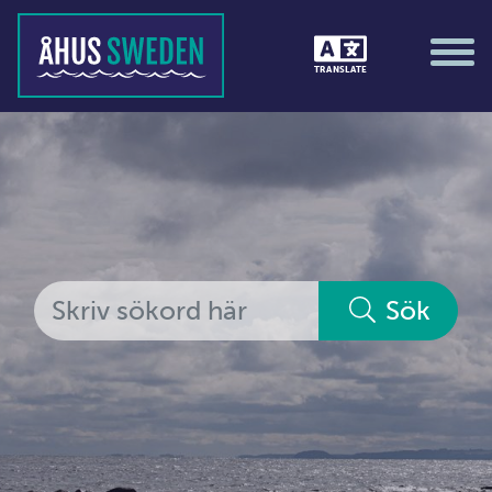
Tävlingar &amp; matcher
TRANSLATE
Träning / motion / hälsa
Utställningar
Vi i Åhus
Platsorganisation Åhus
Alla medlemmar
Sök
Ekonomi &amp; juridik
Hantverkare
Hus &amp; hem
Ideella föreningar