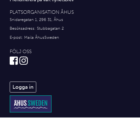
PLATSORGANISATION ÅHUS
Snidaregatan 1, 296 31, Åhus
Besöksadress: Stubbagatan 2
E-post:
Maila ÅhusSweden
FÖLJ OSS
Logga in