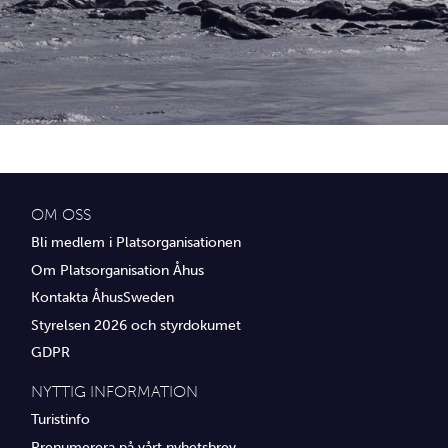
Idrottsföreningar
Media
Transport
Utbildning, IT & verksamhetsutveckling
Övrig service
OM OSS
Bli medlem i Platsorganisationen
Om Platsorganisation Åhus
Kontakta ÅhusSweden
Styrelsen 2026 och styrdokumet
GDPR
NYTTIG INFORMATION
Turistinfo
Prenumerera på vårt nyhetsbrev