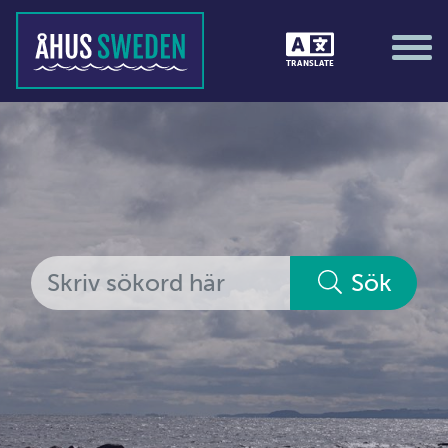
Tävlingar &amp; matcher
TRANSLATE
Träning / motion / hälsa
Utställningar
Vi i Åhus
Platsorganisation Åhus
Alla medlemmar
Sök
Ekonomi &amp; juridik
Hantverkare
Hus &amp; hem
Ideella föreningar