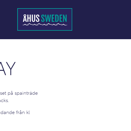
AY
set på spainträde
acks.
udande från kl