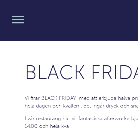
BLACK FRID
Vi firar BLACK FRIDAY med att erbjuda halva pri
hela dagen och kvällen , det ingår dryck och sn
I vår restaurang har vi fantastiska afterworkerbj
14.00 och hela kvä