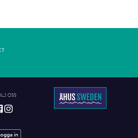
CT
ÖLJ OSS
Logga in