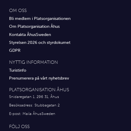
OM OSS
Bli medlem i Platsorganisationen
Om Platsorganisation Åhus
Kontakta ÅhusSweden
Styrelsen 2026 och styrdokumet
GDPR
NYTTIG INFORMATION
Turistinfo
Prenumerera på vårt nyhetsbrev
PLATSORGANISATION ÅHUS
Snidaregatan 1, 296 31, Åhus
Besöksadress: Stubbagatan 2
E-post:
Maila ÅhusSweden
FÖLJ OSS