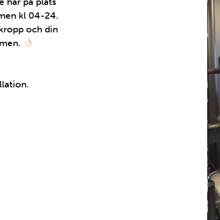
re här på plats
men kl 04-24.
 kropp och din
ärmen.
lation.