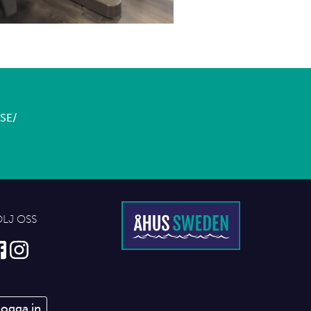
SE/
ÖLJ OSS
Logga in