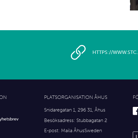
HTTPS://WWW.STC.
ION
PLATSORGANISATION ÅHUS
F
Snidaregatan 1, 296 31, Åhus
yhetsbrev
Besöksadress: Stubbagatan 2
E-post:
Maila ÅhusSweden