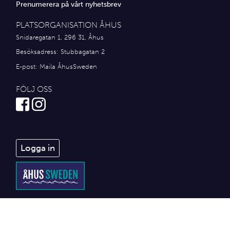
Prenumerera på vårt nyhetsbrev
PLATSORGANISATION ÅHUS
Snidaregatan 1, 296 31, Åhus
Besöksadress: Stubbagatan 2
E-post:
Maila ÅhusSweden
FÖLJ OSS
Logga in