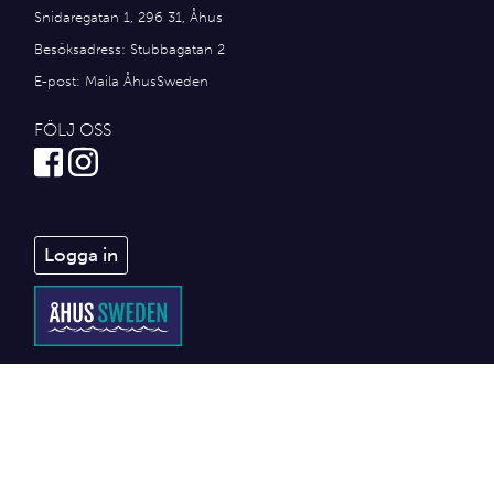
Snidaregatan 1, 296 31, Åhus
Besöksadress: Stubbagatan 2
E-post:
Maila ÅhusSweden
FÖLJ OSS
Logga in