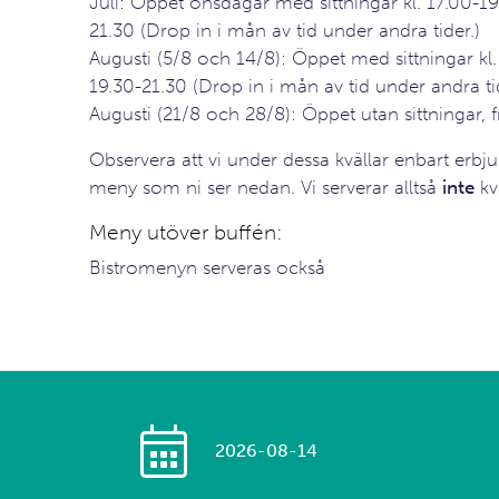
Juli: Öppet onsdagar med sittningar kl. 17.00-1
21.30 (Drop in i mån av tid under andra tider.)
Augusti (5/8 och 14/8): Öppet med sittningar kl
19.30-21.30 (Drop in i mån av tid under andra tid
Augusti (21/8 och 28/8): Öppet utan sittningar, f
Observera att vi under dessa kvällar enbart erb
meny som ni ser nedan. Vi serverar alltså
inte
kv
Meny utöver buffén:
Bistromenyn serveras också
2026-08-14