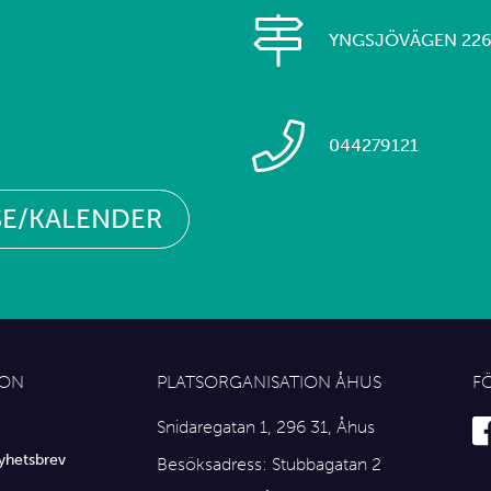
YNGSJÖVÄGEN 22
044279121
SE/KALENDER
ION
PLATSORGANISATION ÅHUS
F
Snidaregatan 1, 296 31, Åhus
yhetsbrev
Besöksadress: Stubbagatan 2