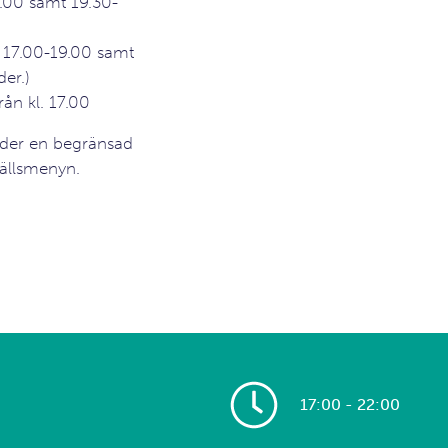
9.00 samt 19.30-
. 17.00-19.00 samt
er.)
rån kl. 17.00
juder en begränsad
ällsmenyn.
17:00 - 22:00