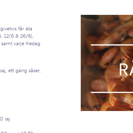
givetvis får äta
6, 12/6 & 26/6),
8) samt varje fredag
aj, ett gäng såser,
0 (ej