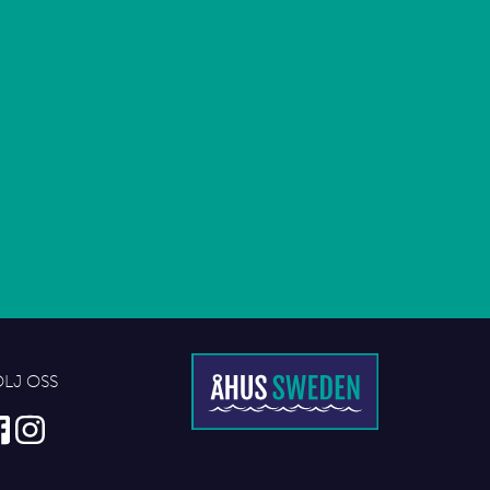
6
ÖLJ OSS